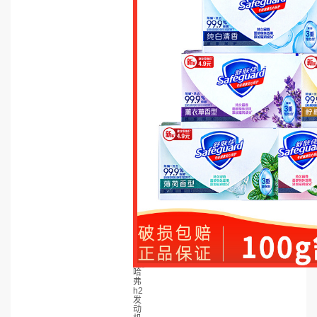
哈
弗
h2
发
动