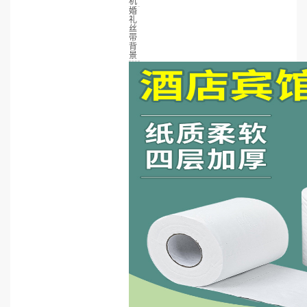
机
婚
礼
丝
带
背
景