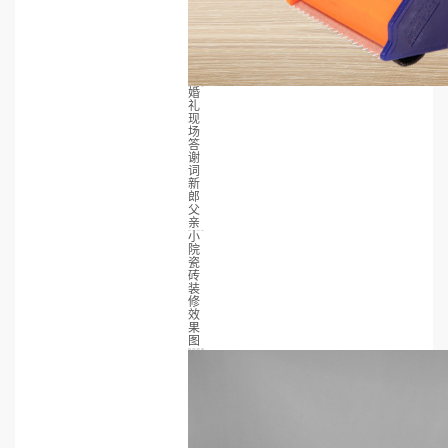
婚
礼
现
场
答
谢
词
新
郎
父
亲
小
院
瓷
砖
装
修
效
果
图