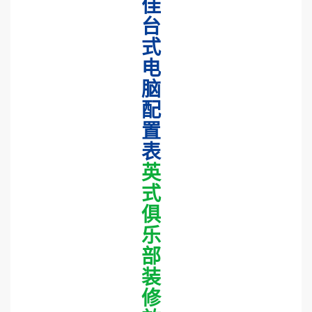
佳
台
式
电
脑
配
置
表
英
式
俱
乐
部
装
修