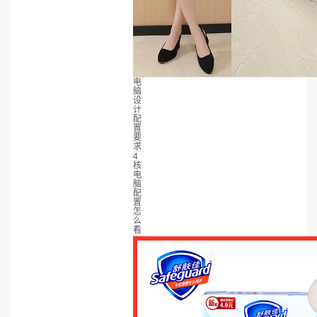
电
脑
设
计
配
置
要
求
4
核
电
脑
配
置
怎
么
看