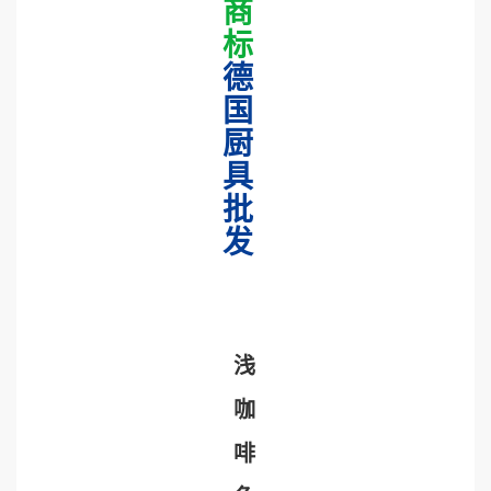
商
标
德
国
厨
具
批
发
浅
咖
啡