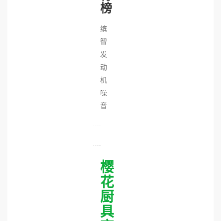
榜
缤
智
发
动
机
噪
音
樱
花
厨
具