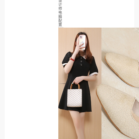
设
计
师
电
脑
配
置