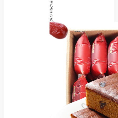
动
机
功
率
公
式