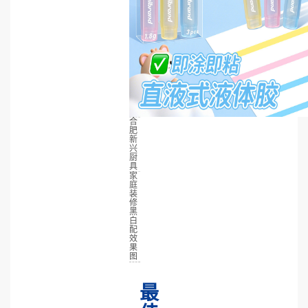
合
肥
新
兴
厨
具
家
庭
装
修
黑
白
配
效
果
图
最