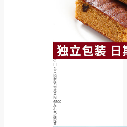
进
门
玄
关
隔
断
装
修
效
果
图
6500
左
右
电
脑
配
置