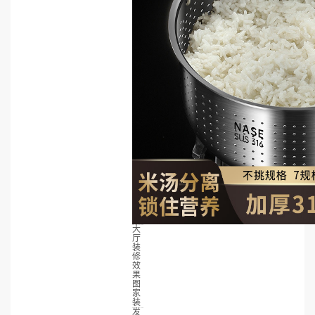
大
厅
装
修
效
果
图
家
装
发