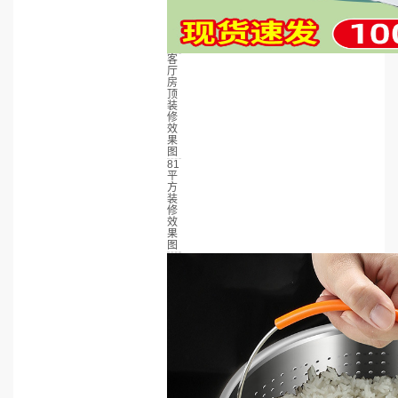
客
厅
房
顶
装
修
效
果
图
81
平
方
装
修
效
果
图