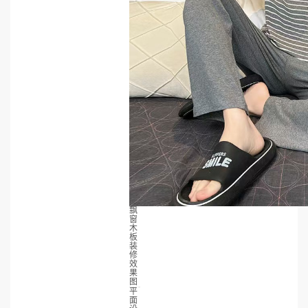
飘
窗
木
板
装
修
效
果
图
平
面